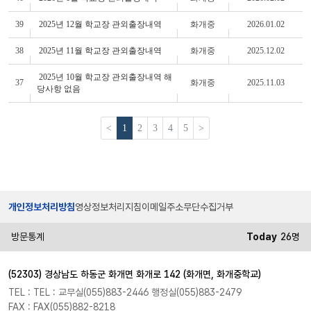
39
2025년 12월 학교장 관외출장내역
화개중
2026.01.02
38
2025년 11월 학교장 관외출장내역
화개중
2025.12.02
2025년 10월 학교장 관외출장내역 해
37
화개중
2025.11.03
당사항 없음
<
1
2
3
4
5
>
개인정보처리방침
영상정보처리지침
이메일주소무단수집거부
방문통계
Today
26명
(52303) 경상남도 하동군 화개면 화개로 142 (화개면, 화개중학교)
TEL : TEL : 교무실(055)883-2446 행정실(055)883-2479
FAX : FAX(055)882-8218