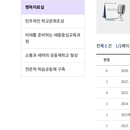
행복자료실
민주적인 학교문화조성
미래를 준비하는 배움중심교육과
정
전체
6
건
1
/1페이
소통과 배려의 공동체학교 형성
번호
전문적 학습공동체 구축
6
202
5
202
4
202
3
2024
2
202
1
2023