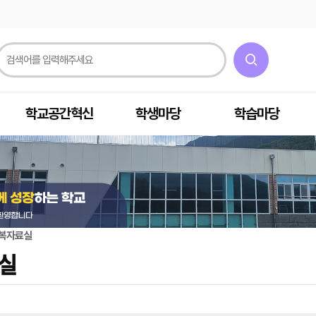
학교공간혁신
학생마당
학습마당
복자료실
실